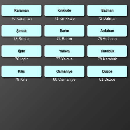
Karaman
Kırıkkale
Batman
70 Karaman
71 Kırıkkale
72 Batman
Şırnak
Bartın
Ardahan
73 Şırnak
74 Bartın
75 Ardahan
Iğdır
Yalova
Karabük
76 Iğdır
77 Yalova
78 Karabük
Kilis
Osmaniye
Düzce
79 Kilis
80 Osmaniye
81 Düzce