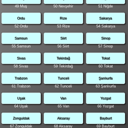
49 Muş
50 Nevşehir
51 Niğde
Ordu
Rize
Sakarya
52 Ordu
53 Rize
54 Sakarya
Samsun
Siirt
Sinop
55 Samsun
56 Siirt
57 Sinop
Sivas
Tekirdağ
Tokat
58 Sivas
59 Tekirdağ
60 Tokat
Trabzon
Tunceli
Şanlıurfa
61 Trabzon
62 Tunceli
63 Şanlıurfa
Uşak
Van
Yozgat
64 Uşak
65 Van
66 Yozgat
Zonguldak
Aksaray
Bayburt
67 Zonguldak
68 Aksaray
69 Bayburt