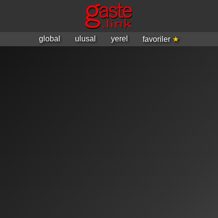
global
ulusal
yerel
favoriler
★