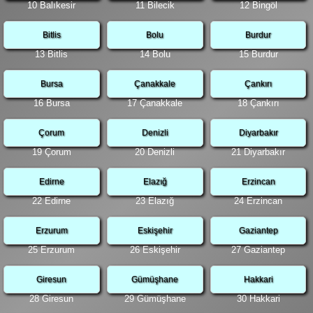
10 Balıkesir
11 Bilecik
12 Bingöl
Bitlis
Bolu
Burdur
13 Bitlis
14 Bolu
15 Burdur
Bursa
Çanakkale
Çankırı
16 Bursa
17 Çanakkale
18 Çankırı
Çorum
Denizli
Diyarbakır
19 Çorum
20 Denizli
21 Diyarbakır
Edirne
Elazığ
Erzincan
22 Edirne
23 Elazığ
24 Erzincan
Erzurum
Eskişehir
Gaziantep
25 Erzurum
26 Eskişehir
27 Gaziantep
Giresun
Gümüşhane
Hakkari
28 Giresun
29 Gümüşhane
30 Hakkari