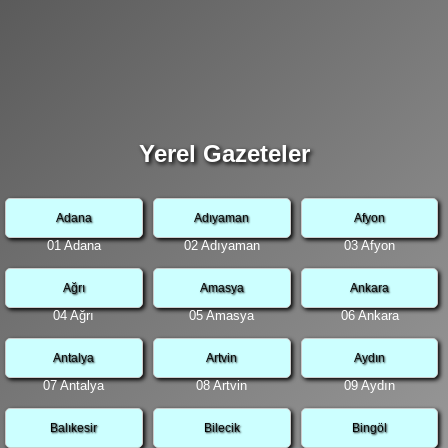
Yerel Gazeteler
Adana
Adıyaman
Afyon
01 Adana
02 Adıyaman
03 Afyon
Ağrı
Amasya
Ankara
04 Ağrı
05 Amasya
06 Ankara
Antalya
Artvin
Aydın
07 Antalya
08 Artvin
09 Aydın
Balıkesir
Bilecik
Bingöl