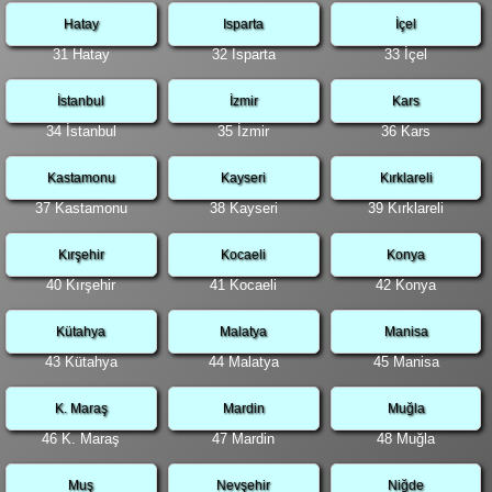
Hatay
Isparta
İçel
31 Hatay
32 Isparta
33 İçel
İstanbul
İzmir
Kars
34 İstanbul
35 İzmir
36 Kars
Kastamonu
Kayseri
Kırklareli
37 Kastamonu
38 Kayseri
39 Kırklareli
Kırşehir
Kocaeli
Konya
40 Kırşehir
41 Kocaeli
42 Konya
Kütahya
Malatya
Manisa
43 Kütahya
44 Malatya
45 Manisa
K. Maraş
Mardin
Muğla
46 K. Maraş
47 Mardin
48 Muğla
Muş
Nevşehir
Niğde