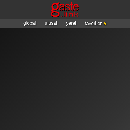
global
ulusal
yerel
favoriler
★