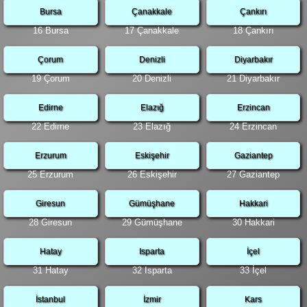
Bursa
Çanakkale
Çankırı
16 Bursa
17 Çanakkale
18 Çankırı
Çorum
Denizli
Diyarbakır
19 Çorum
20 Denizli
21 Diyarbakır
Edirne
Elazığ
Erzincan
22 Edirne
23 Elazığ
24 Erzincan
Erzurum
Eskişehir
Gaziantep
25 Erzurum
26 Eskişehir
27 Gaziantep
Giresun
Gümüşhane
Hakkari
28 Giresun
29 Gümüşhane
30 Hakkari
Hatay
Isparta
İçel
31 Hatay
32 Isparta
33 İçel
İstanbul
İzmir
Kars