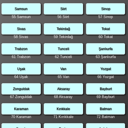
Samsun
Siirt
Sinop
55 Samsun
56 Siirt
57 Sinop
Sivas
Tekirdağ
Tokat
58 Sivas
59 Tekirdağ
60 Tokat
Trabzon
Tunceli
Şanlıurfa
61 Trabzon
62 Tunceli
63 Şanlıurfa
Uşak
Van
Yozgat
64 Uşak
65 Van
66 Yozgat
Zonguldak
Aksaray
Bayburt
67 Zonguldak
68 Aksaray
69 Bayburt
Karaman
Kırıkkale
Batman
70 Karaman
71 Kırıkkale
72 Batman