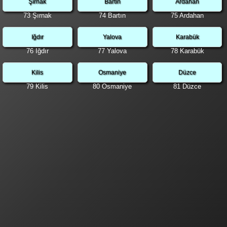
Şırnak
Bartın
Ardahan
73 Şırnak
74 Bartın
75 Ardahan
Iğdır
Yalova
Karabük
76 Iğdır
77 Yalova
78 Karabük
Kilis
Osmaniye
Düzce
79 Kilis
80 Osmaniye
81 Düzce