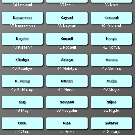
34 İstanbul
35 İzmir
36 Kars
Kastamonu
Kayseri
Kırklareli
37 Kastamonu
38 Kayseri
39 Kırklareli
Kırşehir
Kocaeli
Konya
40 Kırşehir
41 Kocaeli
42 Konya
Kütahya
Malatya
Manisa
43 Kütahya
44 Malatya
45 Manisa
K. Maraş
Mardin
Muğla
46 K. Maraş
47 Mardin
48 Muğla
Muş
Nevşehir
Niğde
49 Muş
50 Nevşehir
51 Niğde
Ordu
Rize
Sakarya
52 Ordu
53 Rize
54 Sakarya