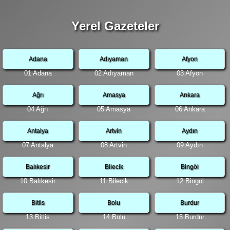
Yerel Gazeteler
Adana
Adıyaman
Afyon
01 Adana
02 Adıyaman
03 Afyon
Ağrı
Amasya
Ankara
04 Ağrı
05 Amasya
06 Ankara
Antalya
Artvin
Aydın
07 Antalya
08 Artvin
09 Aydın
Balıkesir
Bilecik
Bingöl
10 Balıkesir
11 Bilecik
12 Bingöl
Bitlis
Bolu
Burdur
13 Bitlis
14 Bolu
15 Burdur