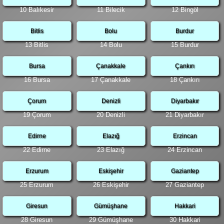
10 Balıkesir
11 Bilecik
12 Bingöl
Bitlis
Bolu
Burdur
13 Bitlis
14 Bolu
15 Burdur
Bursa
Çanakkale
Çankırı
16 Bursa
17 Çanakkale
18 Çankırı
Çorum
Denizli
Diyarbakır
19 Çorum
20 Denizli
21 Diyarbakır
Edirne
Elazığ
Erzincan
22 Edirne
23 Elazığ
24 Erzincan
Erzurum
Eskişehir
Gaziantep
25 Erzurum
26 Eskişehir
27 Gaziantep
Giresun
Gümüşhane
Hakkari
28 Giresun
29 Gümüşhane
30 Hakkari