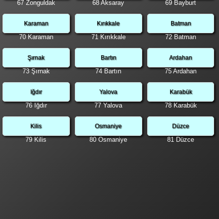
67 Zonguldak
68 Aksaray
69 Bayburt
Karaman
Kırıkkale
Batman
70 Karaman
71 Kırıkkale
72 Batman
Şırnak
Bartın
Ardahan
73 Şırnak
74 Bartın
75 Ardahan
Iğdır
Yalova
Karabük
76 Iğdır
77 Yalova
78 Karabük
Kilis
Osmaniye
Düzce
79 Kilis
80 Osmaniye
81 Düzce