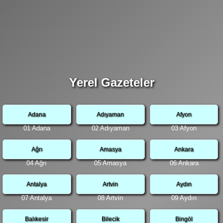
Yerel Gazeteler
Adana
Adıyaman
Afyon
01 Adana
02 Adıyaman
03 Afyon
Ağrı
Amasya
Ankara
04 Ağrı
05 Amasya
06 Ankara
Antalya
Artvin
Aydın
07 Antalya
08 Artvin
09 Aydın
Balıkesir
Bilecik
Bingöl