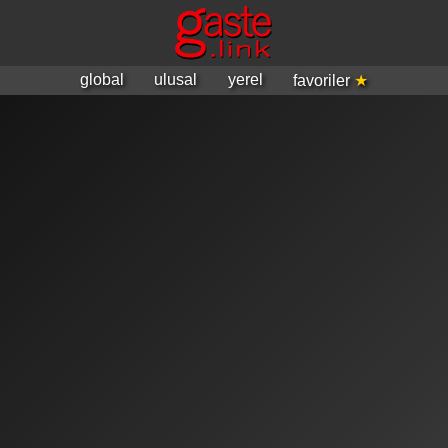
global
ulusal
yerel
favoriler
★