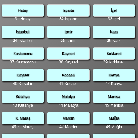
Hatay
Isparta
İçel
31 Hatay
32 Isparta
33 İçel
İstanbul
İzmir
Kars
34 İstanbul
35 İzmir
36 Kars
Kastamonu
Kayseri
Kırklareli
37 Kastamonu
38 Kayseri
39 Kırklareli
Kırşehir
Kocaeli
Konya
40 Kırşehir
41 Kocaeli
42 Konya
Kütahya
Malatya
Manisa
43 Kütahya
44 Malatya
45 Manisa
K. Maraş
Mardin
Muğla
46 K. Maraş
47 Mardin
48 Muğla