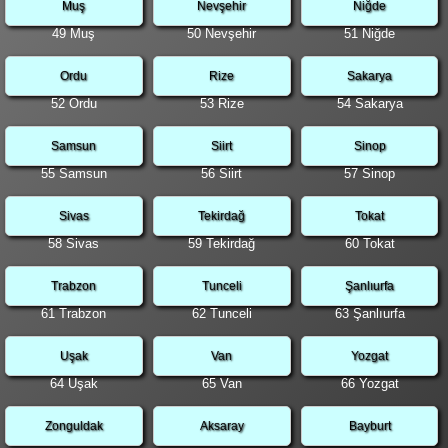
Muş
Nevşehir
Niğde
49 Muş
50 Nevşehir
51 Niğde
Ordu
Rize
Sakarya
52 Ordu
53 Rize
54 Sakarya
Samsun
Siirt
Sinop
55 Samsun
56 Siirt
57 Sinop
Sivas
Tekirdağ
Tokat
58 Sivas
59 Tekirdağ
60 Tokat
Trabzon
Tunceli
Şanlıurfa
61 Trabzon
62 Tunceli
63 Şanlıurfa
Uşak
Van
Yozgat
64 Uşak
65 Van
66 Yozgat
Zonguldak
Aksaray
Bayburt